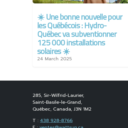
☀️ Une bonne nouvelle pour
les Québécois : Hydro-
Québec va subventionner
125 000 installations
solaires ☀️
24 March 2025
285, Sir-Wilfrid-Laurier,
Saint-Basile-le-Grand,
Québec, Canada, J3N 1M2
T :
438 928-8766
E :
ventes@wattsun.ca