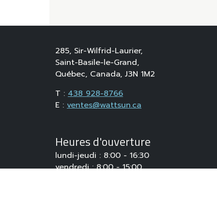
285, Sir-Wilfrid-Laurier,
Saint-Basile-le-Grand,
Québec, Canada, J3N 1M2
T :
438 928-8766
E :
ventes@wattsun.ca
Heures d'ouverture
lundi-jeudi : 8:00 - 16:30
vendredi : 8:00 - 15:00
samedi - dimanche : Fermé