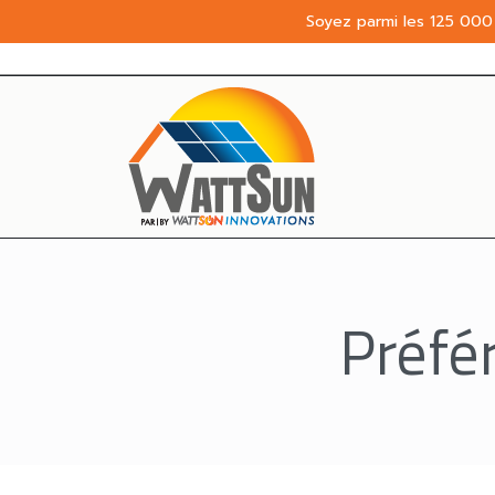
Soyez parmi les 125 000 
Préfé